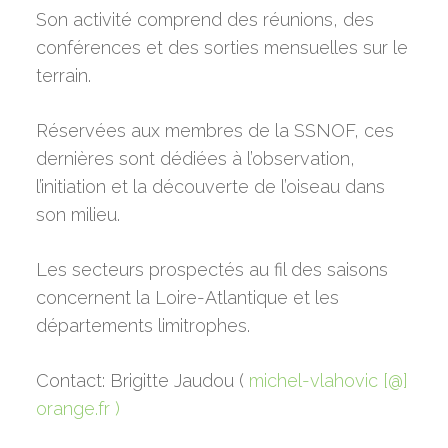
Son activité comprend des réunions, des
conférences et des sorties mensuelles sur le
Curieux de nature
terrain.
Bienvenue !
Réservées aux membres de la SSNOF, ces
Sections
dernières sont dédiées à l’observation,
Agenda
Botanique
l’initiation et la découverte de l’oiseau dans
son milieu.
Entomologie
Publications
Ornithologie
Contact
Les secteurs prospectés au fil des saisons
concernent la Loire-Atlantique et les
Science de la Terre et 
départements limitrophes.
l’Univers
Toutes disciplines
Contact: Brigitte Jaudou (
michel-vlahovic [@]
orange.fr )