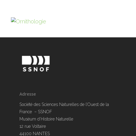
Adresse
Société des Sciences Naturelles de l’Ouest de la
France – SSNOF
Muséum d’Histoire Naturelle
12 rue Voltaire
44100 NANTES