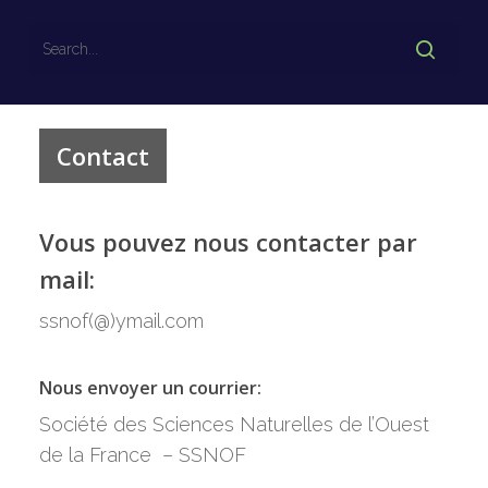
Contact
Vous pouvez nous contacter par
mail:
ssnof(@)ymail.com
Nous envoyer un courrier:
Société des Sciences Naturelles de l’Ouest
Curieux de nature
de la France – SSNOF
Bienvenue !