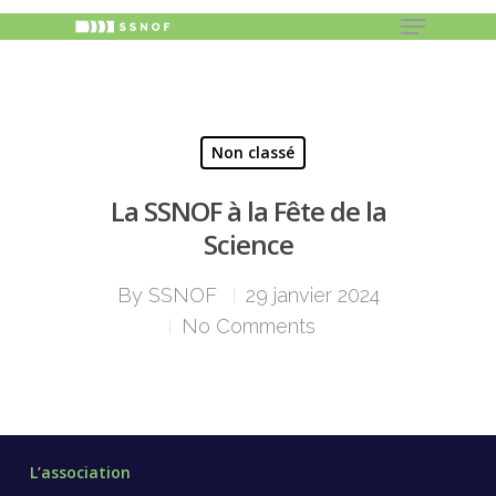
Hit enter to search or ESC to close
Non classé
La SSNOF à la Fête de la
Science
By
SSNOF
29 janvier 2024
No Comments
L’association