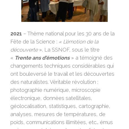
Sections
Agenda
Botanique
Entomologie
Publications
2021
– Thème national pour les 30 ans de la
Ornithologie
Fête de la Science :
« L’émotion de la
Contact
découverte
». La SSNOF, sous le titre
Science de la Terre et 
«
Trente ans d’émotions
» a témoigné des
l’Univers
changements techniques considérables qui
Toutes disciplines
ont bouleversé le travail et les découvertes
des naturalistes. Véritable révolution :
photographie numérique, microscopie
électronique, données satellitales,
géolocalisation, statistiques, cartographie,
analyses, mesures de températures, de
poids, communications illimitées, etc… émus